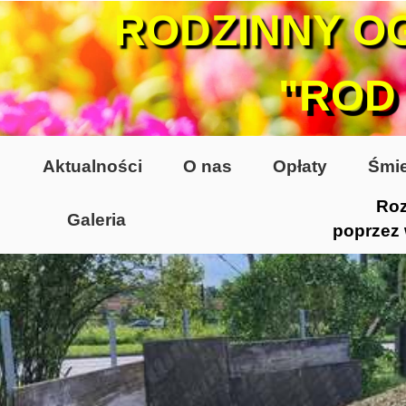
RODZINNY O
"ROD
Aktualności
O nas
Opłaty
Śmie
Roz
Galeria
poprzez
Lata 70-te, lata 80-te
Altany lata 70-te, 80-te
Dzień Działkowca 2005
Dzień Działkowca 2006