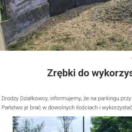
Dzień Działkowca 2012
Protest w Warszawie 2013
Protest w Bydgoszczy 2013
Dzień Działkowca 2013
Zrębki do wykorzy
Dzień Działkowca 2014
Dzień Działkowca 2015
Drodzy Działkowcy, informujemy, że na parkingu pr
Dzień Działkowca 2019
Państwo je brać w dowolnych ilościach i wykorzysta
Dzień Działkowca 2022