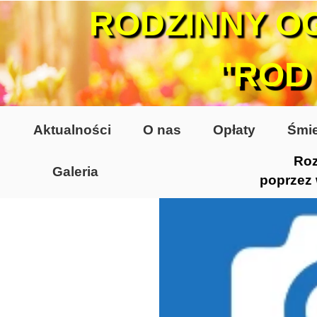
RODZINNY O
"ROD
Aktualności
O nas
Opłaty
Śmie
Roz
Galeria
poprzez
Lata 70-te, lata 80-te
Altany lata 70-te, 80-te
Dzień Działkowca 2005
Dzień Działkowca 2006