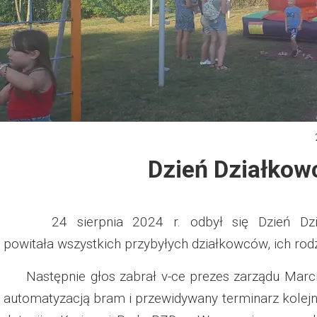
Dzień Działkowca 2012
Protest w Warszawie 2013
Protest w Bydgoszczy 2013
Dzień Działkowca 2013
Dzień Działkowc
Dzień Działkowca 2014
Dzień Działkowca 2015
24 sierpnia 2024 r. odbył się Dzień Działk
powitała wszystkich przybyłych działkowców, ich ro
Dzień Działkowca 2019
Następnie głos zabrał v-ce prezes zarządu Marci
Dzień Działkowca 2022
automatyzacją bram i przewidywany terminarz kolejn