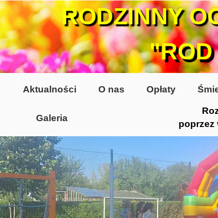
RODZINNY O
"ROD
Aktualności
O nas
Opłaty
Śmie
Roz
Galeria
poprzez
Lata 70-te, lata 80-te
Altany lata 70-te, 80-te
Dzień Działkowca 2005
Dzień Działkowca 2006