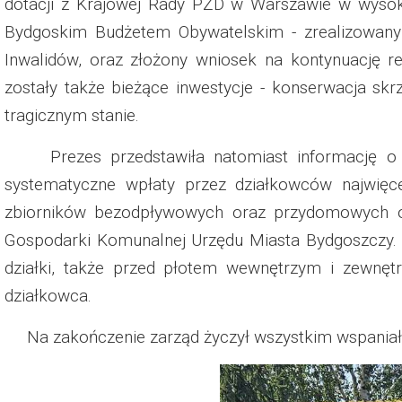
dotacji z Krajowej Rady PZD w Warszawie w wysok
Dzień Działkowca 2023
Bydgoskim Budżetem Obywatelskim - zrealizowany 
Dzień Działkowca 2024
Inwalidów, oraz złożony wniosek na kontynuację
zostały także bieżące inwestycje - konserwacja sk
Dzień Działkowca 2025
tragicznym stanie.
Prezes przedstawiła natomiast informację o w
systematyczne wpłaty przez działkowców najwięce
zbiorników bezodpływowych oraz przydomowych oc
Gospodarki Komunalnej Urzędu Miasta Bydgoszczy. 
działki, także przed płotem wewnętrzym i zewnę
działkowca.
Na zakończenie zarząd życzył wszystkim wspaniał