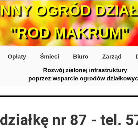
INNY OGRÓD DZIA
"ROD MAKRUM"
Opłaty
Śmieci
Biuro
Zarząd
Rozwój zielonej infrastruktury
poprzez wsparcie ogrodów działkowy
0-te
80-te
ziałkę nr 87 - tel. 
 2005
 2006