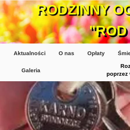
RODZINNY O
"ROD
Aktualności
O nas
Opłaty
Śmie
Roz
Galeria
poprzez
Lata 70-te, lata 80-te
Altany lata 70-te, 80-te
Dzień Działkowca 2005
Dzień Działkowca 2006