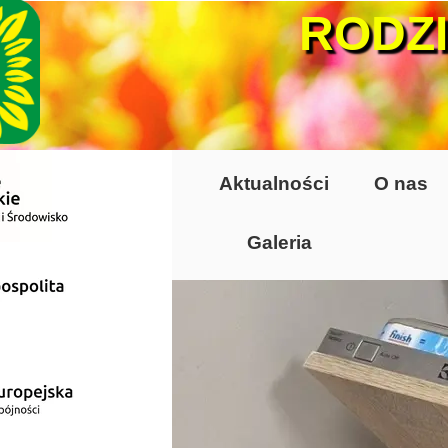
RODZ
Aktualności
O nas
Galeria
Lata 70-te, lata 8
Altany lata 70-te, 
Dzień Działkowca
Dzień Działkowca