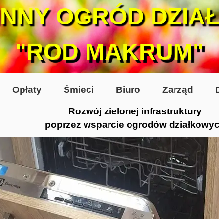
INNY OGRÓD DZIA
"ROD MAKRUM"
Opłaty
Śmieci
Biuro
Zarząd
Rozwój zielonej infrastruktury
poprzez wsparcie ogrodów działkowy
0-te
80-te
 2005
 2006