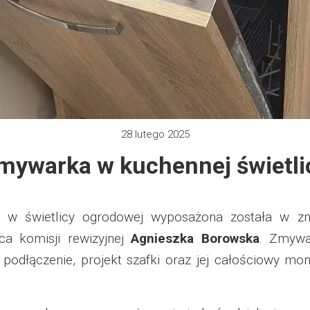
 2012
e 2013
zy 2013
28 lutego 2025
 2013
mywarka w kuchennej świetli
 2014
 2015
świetlicy ogrodowej wyposażona została w zmyw
ca komisji rewizyjnej
Agnieszka Borowska
. Zmywa
 2019
i, podłączenie, projekt szafki oraz jej całościowy 
 2022