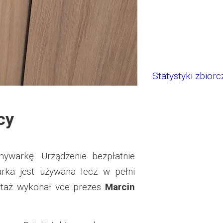
Statystyki zbiorc
cy
arkę. Urządzenie bezpłatnie
rka jest używana lecz w pełni
montaż wykonał vce prezes
Marcin