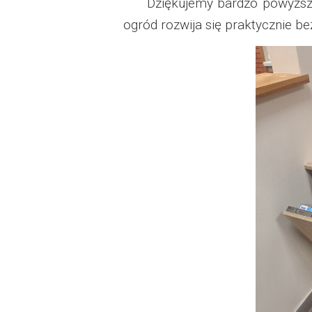
Dziękujemy bardzo powyższym
Dzień Działkowca
ogród rozwija się praktycznie b
Dzień Działkowca
Dzień Działkowca