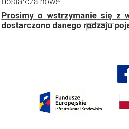
dostarcza nowe.
Dzień Działkowca 2023
Prosimy o wstrzymanie się z w
Dzień Działkowca 2024
dostarczono danego rodzaju poj
Dzień Działkowca 2025