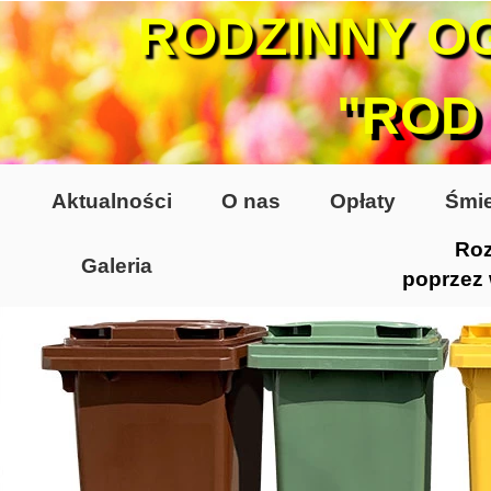
RODZINNY O
"ROD
Aktualności
O nas
Opłaty
Śmie
Roz
Galeria
poprzez
Lata 70-te, lata 80-te
Altany lata 70-te, 80-te
Dzień Działkowca 2005
Dzień Działkowca 2006