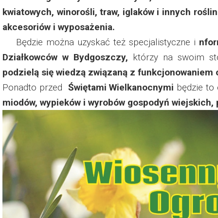
Dzień Działkowca 2023
kwiatowych, winorośli, traw, iglaków i innych rośl
akcesoriów i wyposażenia.
Dzień Działkowca 2024
Będzie można uzyskać też specjalistyczne i
nfo
Dzień Działkowca 2025
Działkowców w Bydgoszczy,
którzy na swoim st
podzielą się wiedzą związaną z funkcjonowaniem og
Ponadto przed
Świętami Wielkanocnymi
będzie to
miodów, wypieków i wyrobów gospodyń wiejskich, 