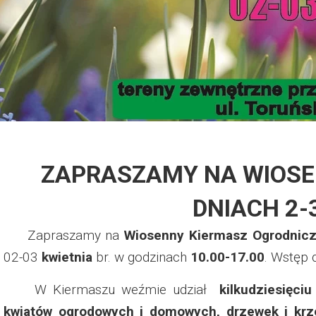
Dzień Działkowca 2012
Protest w Warszawie 2013
Protest w Bydgoszczy 2013
Dzień Działkowca 2013
ZAPRASZAMY NA WIOSE
Dzień Działkowca 2014
DNIACH 2-3
Dzień Działkowca 2015
Zapraszamy na
Wiosenny Kiermasz Ogrodnic
Dzień Działkowca 2019
02-03
kwietnia
br. w godzinach
10.00-17.00
. Wstęp 
Dzień Działkowca 2022
W Kiermaszu weźmie udział
kilkudziesięciu
kwiatów ogrodowych i domowych, drzewek i krze