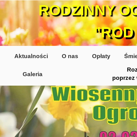
RODZINNY O
"ROD
Aktualności
O nas
Opłaty
Śmie
Roz
Galeria
poprzez
Lata 70-te, lata 80-te
Altany lata 70-te, 80-te
Dzień Działkowca 2005
Dzień Działkowca 2006