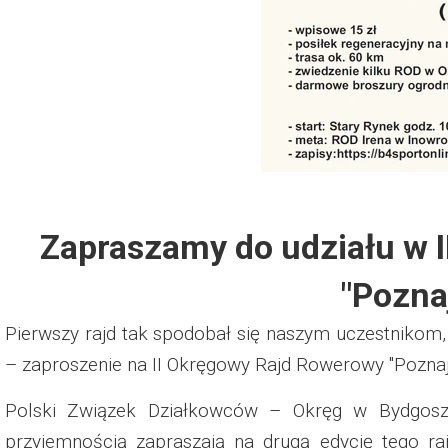
Dzień Działkowca 2012
Protest w Warszawie 2013
Protest w Bydgoszczy 2013
Dzień Działkowca 2013
Zapraszamy do udziału w
Dzień Działkowca 2014
"Pozna
Dzień Działkowca 2015
Pierwszy rajd tak spodobał się naszym uczestnikom, 
Dzień Działkowca 2019
– zaproszenie na II Okręgowy Rajd Rowerowy "Poznaj
Dzień Działkowca 2022
Polski Związek Działkowców – Okręg w Bydgosz
przyjemnością zapraszają na drugą edycję tego r