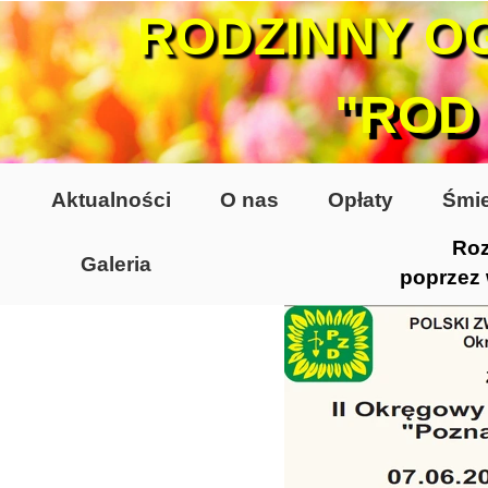
RODZINNY O
"ROD
Aktualności
O nas
Opłaty
Śmie
Roz
Galeria
poprzez
Lata 70-te, lata 80-te
Altany lata 70-te, 80-te
Dzień Działkowca 2005
Dzień Działkowca 2006