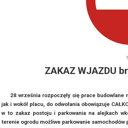
Dzień Działkowca 2012
Protest w Warszawie 2013
Protest w Bydgoszczy 2013
Dzień Działkowca 2013
ZAKAZ WJAZDU bra
Dzień Działkowca 2014
Dzień Działkowca 2015
28 września rozpoczęły się prace budowlane na 
Dzień Działkowca 2019
jak i wokół placu, do odwołania obowiązuje CAŁ
w to zakaz postoju i parkowania na alejkach wk
Dzień Działkowca 2022
terenie ogrodu możliwe parkowanie samochodów pr