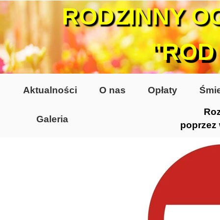
RODZINNY O
"ROD
Aktualności
O nas
Opłaty
Śmie
Roz
Galeria
poprzez
Lata 70-te, lata 80-te
Altany lata 70-te, 80-te
Dzień Działkowca 2005
Dzień Działkowca 2006