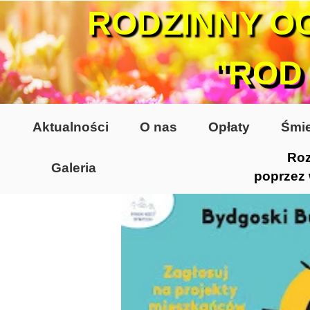
RODZINNY O
"ROD
Aktualności
O nas
Opłaty
Śmie
Roz
Galeria
poprzez
Lata 70-te, lata 80-te
Altany lata 70-te, 80-te
Dzień Działkowca 2005
Dzień Działkowca 2006