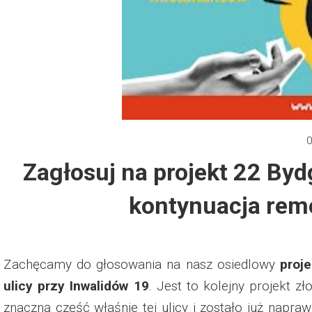
Dzień Działkowca 2012
Protest w Warszawie 2013
Protest w Bydgoszczy 2013
Dzień Działkowca 2013
0
Zagłosuj na projekt 22 By
Dzień Działkowca 2014
kontynuacja remo
Dzień Działkowca 2015
Dzień Działkowca 2019
Zachęcamy do głosowania na nasz osiedlowy
proj
Dzień Działkowca 2022
ulicy przy Inwalidów 19
. Jest to kolejny projekt
znaczną część właśnie tej ulicy i zostało już napra