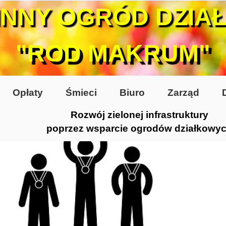
INNY OGRÓD DZIA
"ROD MAKRUM"
Opłaty
Śmieci
Biuro
Zarząd
Rozwój zielonej infrastruktury
poprzez wsparcie ogrodów działkowy
0-te
80-te
 2005
 2006