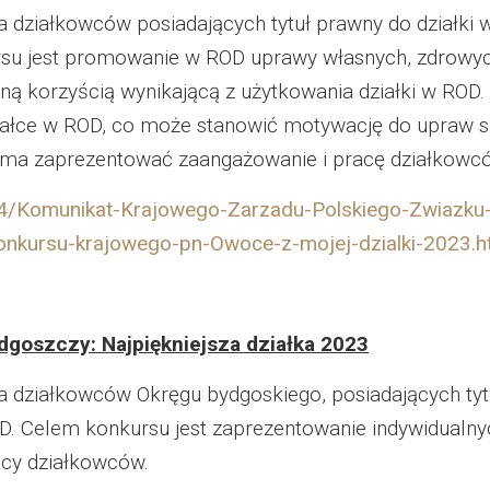
działkowców posiadających tytuł prawny do działki
u jest promowanie w ROD uprawy własnych, zdrowyc
ną korzyścią wynikającą z użytkowania działki w ROD
ziałce w ROD, co może stanowić motywację do upraw 
 ma zaprezentować zaangażowanie i pracę działkowc
114/Komunikat-Krajowego-Zarzadu-Polskiego-Zwiazku-
onkursu-krajowego-pn-Owoce-z-mojej-dzialki-2023.h
dgoszczy: Najpiękniejsza działka 2023
a działkowców Okręgu bydgoskiego, posiadających tyt
 Celem konkursu jest zaprezentowanie indywidualnych
acy działkowców.