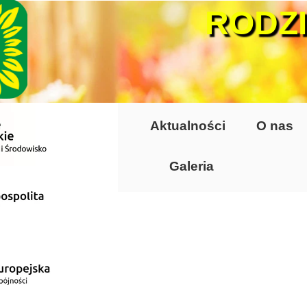
RODZ
Aktualności
O nas
Galeria
Lata 70-te, lata 8
Altany lata 70-te, 
Dzień Działkowca
Dzień Działkowca