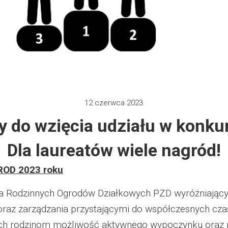
 2012
e 2013
zy 2013
 2013
12 czerwca 2023
 do wzięcia udziału w konku
 2014
Dla laureatów wiele nagród!
 2015
 ROD 2023 roku
 2019
 Rodzinnych Ogrodów Działkowych PZD wyróżniającyc
 2022
raz zarządzania przystającymi do współczesnych cza
ich rodzinom możliwość aktywnego wypoczynku oraz