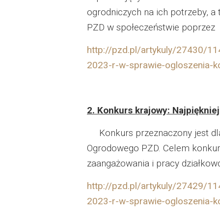
Dzień Działkowca
ogrodniczych na ich potrzeby, a 
PZD w społeczeństwie poprzez 
Dzień Działkowca
http://pzd.pl/artykuly/27430/
Dzień Działkowca
2023-r-w-sprawie-ogloszenia-k
2. Konkurs krajowy: Najpięknie
Konkurs przeznaczony jest dla 
Ogrodowego PZD. Celem konkursu
zaangażowania i pracy działkow
http://pzd.pl/artykuly/27429/
2023-r-w-sprawie-ogloszenia-k