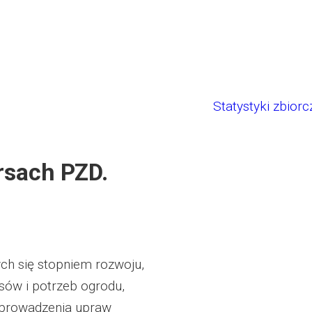
Statystyki zbiorc
rsach PZD.
h się stopniem rozwoju,
sów i potrzeb ogrodu,
 prowadzenia upraw