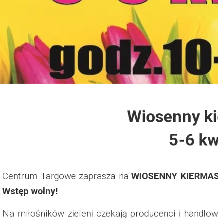
Dzień Działkowca 2012
Protest w Warszawie 2013
Protest w Bydgoszczy 2013
Dzień Działkowca 2013
Wiosenny k
Dzień Działkowca 2014
5-6 kw
Dzień Działkowca 2015
Dzień Działkowca 2019
Centrum Targowe zaprasza na
WIOSENNY KIERMA
Wstęp wolny!
Dzień Działkowca 2022
Na miłośników zieleni czekają producenci i handlowc