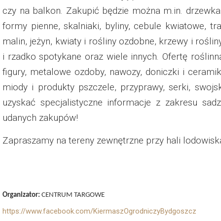
Dzień Działkowca 2023
czy na balkon. Zakupić będzie można m.in. drzewka 
formy pienne, skalniaki, byliny, cebule kwiatowe, t
Dzień Działkowca 2024
malin, jeżyn, kwiaty i rośliny ozdobne, krzewy i rośli
Dzień Działkowca 2025
i rzadko spotykane oraz wiele innych. Ofertę roślin
figury, metalowe ozdoby, nawozy, doniczki i ceramik
miody i produkty pszczele, przyprawy, serki, swo
uzyskać specjalistyczne informacje z zakresu sadz
udanych zakupów!
Zapraszamy na tereny zewnętrzne przy hali lodowis
Organizator:
CENTRUM TARGOWE
https://www.facebook.com/KiermaszOgrodniczyBydgoszcz