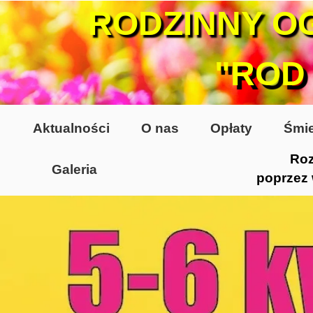
RODZINNY O
"ROD
Aktualności
O nas
Opłaty
Śmie
Roz
Galeria
poprzez
Lata 70-te, lata 80-te
Altany lata 70-te, 80-te
Dzień Działkowca 2005
Dzień Działkowca 2006