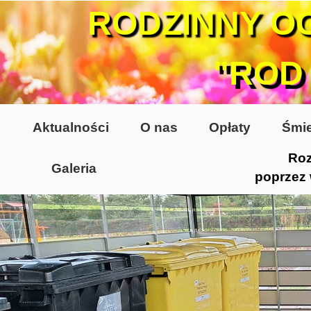
RODZINNY O
"ROD
Aktualności
O nas
Opłaty
Śmie
Roz
Galeria
poprzez
Lata 70-te, lata 80-te
Altany lata 70-te, 80-te
Dzień Działkowca 2005
Dzień Działkowca 2006