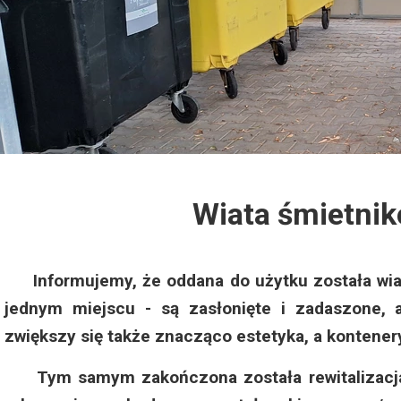
Dzień Działkowca 2012
Protest w Warszawie 2013
Protest w Bydgoszczy 2013
Dzień Działkowca 2013
Wiata śmietni
Dzień Działkowca 2014
Dzień Działkowca 2015
Informujemy, że oddana do użytku została wia
jednym miejscu - są zasłonięte i zadaszone, 
Dzień Działkowca 2019
zwiększy się także znacząco estetyka, a kontenery
Dzień Działkowca 2022
Tym samym zakończona została rewitalizacja 