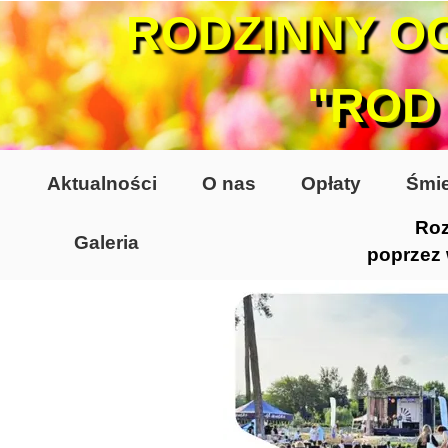
RODZINNY O
"ROD
Aktualności
O nas
Opłaty
Śmie
Roz
Galeria
poprzez
Lata 70-te, lata 80-te
Altany lata 70-te, 80-te
Dzień Działkowca 2005
Dzień Działkowca 2006