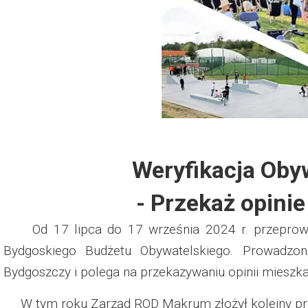
Dzień Działkowca 2012
Protest w Warszawie 2013
Protest w Bydgoszczy 2013
Dzień Działkowca 2013
Weryfikacja Oby
Dzień Działkowca 2014
- Przekaż opinie
Dzień Działkowca 2015
Od 17 lipca do 17 września 2024 r. przeprowadz
Dzień Działkowca 2019
Bydgoskiego Budżetu Obywatelskiego. Prowadzon
Bydgoszczy i polega na przekazywaniu opinii mieszk
Dzień Działkowca 2022
W tym roku Zarząd ROD Makrum złożył kolejny proje