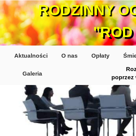
RODZINNY O
"ROD
Aktualności
O nas
Opłaty
Śmie
Roz
Galeria
poprzez
Lata 70-te, lata 80-te
Altany lata 70-te, 80-te
Dzień Działkowca 2005
Dzień Działkowca 2006