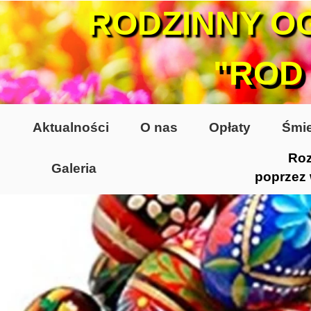
RODZINNY O
"ROD
Aktualności
O nas
Opłaty
Śmie
Roz
Galeria
poprzez
Lata 70-te, lata 80-te
Altany lata 70-te, 80-te
Dzień Działkowca 2005
Dzień Działkowca 2006