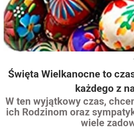
Dzień Działkowca 2012
Protest w Warszawie 2013
Protest w Bydgoszczy 2013
Dzień Działkowca 2013
Święta Wielkanocne to cza
Dzień Działkowca 2014
każdego z na
Dzień Działkowca 2015
W ten wyjątkowy czas, chc
Dzień Działkowca 2019
ich
Rodzinom oraz sympatyk
wiele
zadow
Dzień Działkowca 2022