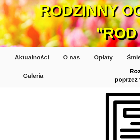
RODZINNY O
"ROD
Aktualności
O nas
Opłaty
Śmie
Roz
Galeria
poprzez
Lata 70-te, lata 80-te
Altany lata 70-te, 80-te
Dzień Działkowca 2005
Dzień Działkowca 2006