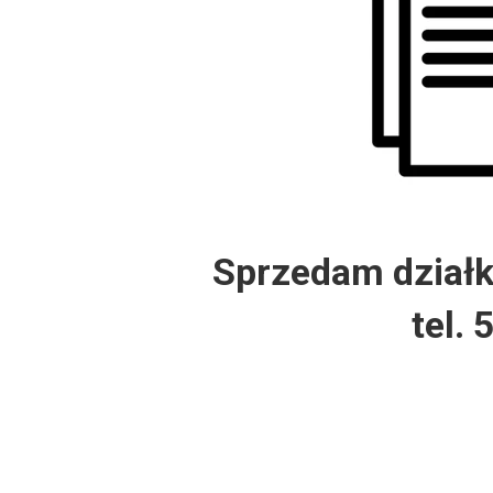
Dzień Działkowca 2012
Protest w Warszawie 2013
Protest w Bydgoszczy 2013
Dzień Działkowca 2013
Sprzedam dział
Dzień Działkowca 2014
tel.
Dzień Działkowca 2015
Dzień Działkowca 2019
Dzień Działkowca 2022