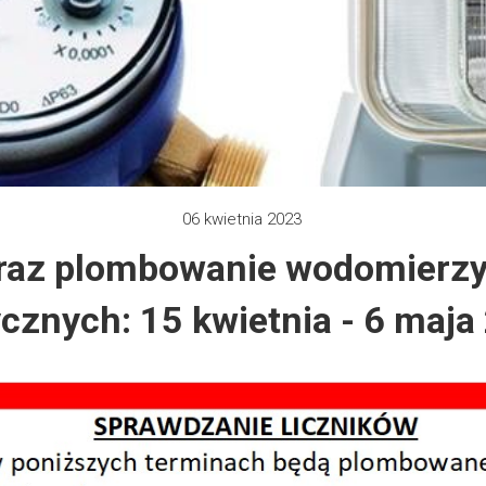
 2012
e 2013
zy 2013
 2013
06 kwietnia 2023
raz plombowanie wodomierzy 
 2014
ycznych: 15 kwietnia - 6 maja 
 2015
 2019
 2022