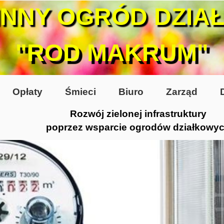
INNY OGRÓD DZIA
"ROD MAKRUM"
Opłaty
Śmieci
Biuro
Zarząd
Rozwój zielonej infrastruktury
poprzez wsparcie ogrodów działkowy
0-te
80-te
 2005
 2006