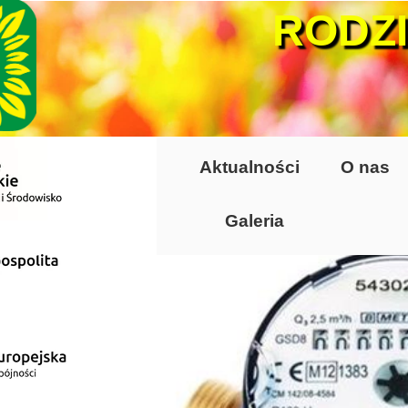
RODZ
Aktualności
O nas
Galeria
Lata 70-te, lata 8
Altany lata 70-te, 
Dzień Działkowca
Dzień Działkowca