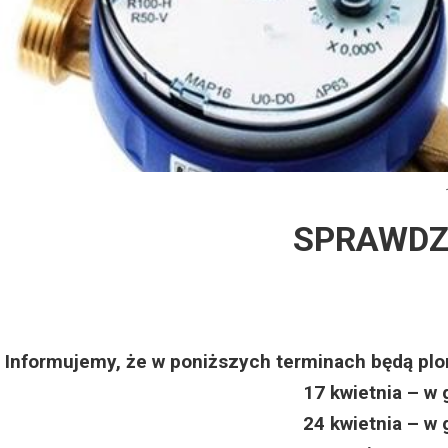
Dzień Działkowca 2012
Protest w Warszawie 2013
Protest w Bydgoszczy 2013
Dzień Działkowca 2013
SPRAWDZ
Dzień Działkowca 2014
Dzień Działkowca 2015
Dzień Działkowca 2019
Informujemy, że w poniższych terminach będą plo
17 kwietnia – w
Dzień Działkowca 2022
24 kwietnia – w