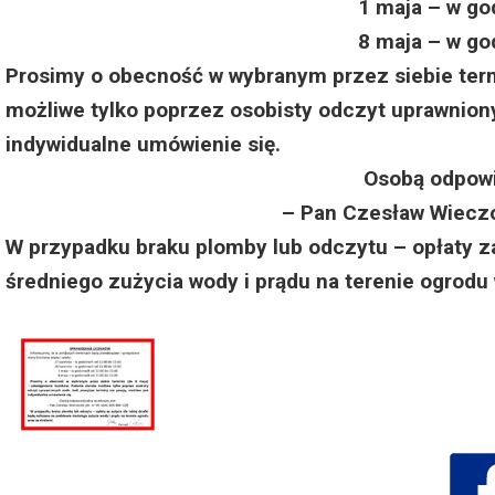
1 maja – w go
Dzień Działkowca 2023
8 maja – w go
Dzień Działkowca 2024
Prosimy o obecność w wybranym przez siebie termi
możliwe tylko poprzez osobisty odczyt uprawniony
Dzień Działkowca 2025
indywidualne umówienie się.
Osobą odpowi
– Pan Czesław Wieczo
W przypadku braku plomby lub odczytu – opłaty za 
średniego zużycia wody i prądu na terenie ogrodu 