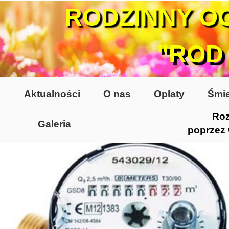
RODZINNY O
"ROD
Aktualności
O nas
Opłaty
Śmie
Roz
Galeria
poprzez
Lata 70-te, lata 80-te
Altany lata 70-te, 80-te
Dzień Działkowca 2005
Dzień Działkowca 2006