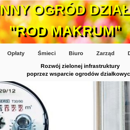
INNY OGRÓD DZIA
"ROD MAKRUM"
Opłaty
Śmieci
Biuro
Zarząd
Rozwój zielonej infrastruktury
poprzez wsparcie ogrodów działkowy
0-te
80-te
 2005
 2006