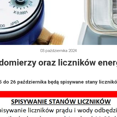
 2012
e 2013
zy 2013
03 października 2024
 2013
omierzy oraz liczników energ
 2014
 2015
5 do 26 października będą spisywane stany licznikó
 2019
 2022