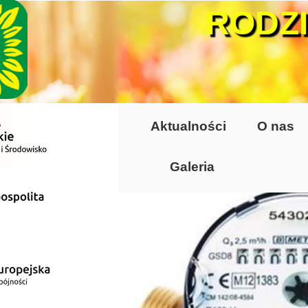
RODZ
Aktualności
O nas
Galeria
Lata 70-te, lata 8
Altany lata 70-te, 
Dzień Działkowca
Dzień Działkowca