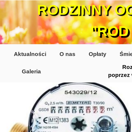
RODZINNY O
"ROD
Aktualności
O nas
Opłaty
Śmie
Roz
Galeria
poprzez
Lata 70-te, lata 80-te
Altany lata 70-te, 80-te
Dzień Działkowca 2005
Dzień Działkowca 2006