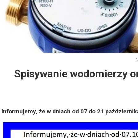
Dzień Działkowca 2012
Protest w Warszawie 2013
Protest w Bydgoszczy 2013
Dzień Działkowca 2013
Spisywanie wodomierzy ora
Dzień Działkowca 2014
Dzień Działkowca 2015
Dzień Działkowca 2019
Informujemy, że w dniach od 07 do 21 październik
Dzień Działkowca 2022