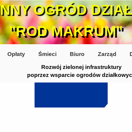
INNY OGRÓD DZIA
"ROD MAKRUM"
Opłaty
Śmieci
Biuro
Zarząd
Rozwój zielonej infrastruktury
poprzez wsparcie ogrodów działkowy
0-te
80-te
 2005
 2006