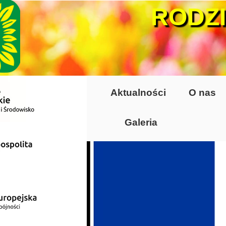
RODZ
Aktualności
O nas
Galeria
Lata 70-te, lata 8
Altany lata 70-te, 
Dzień Działkowca
Dzień Działkowca