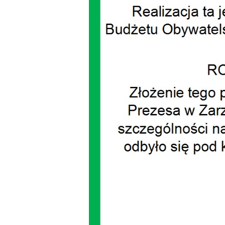
Dzień Działkowca
Dzień Działkowca
Dzień Działkowca