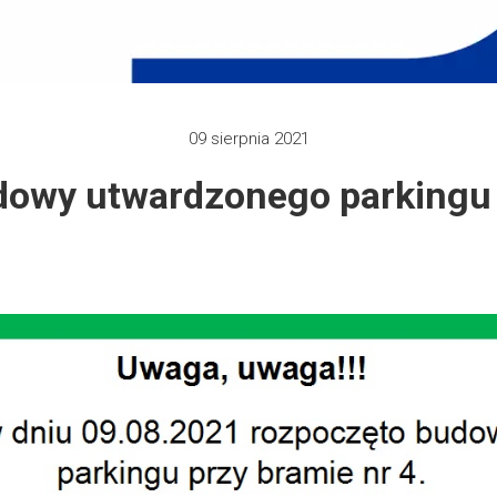
 2012
e 2013
09 sierpnia 2021
zy 2013
owy utwardzonego parkingu 
 2013
 2014
 2015
 2019
 2022