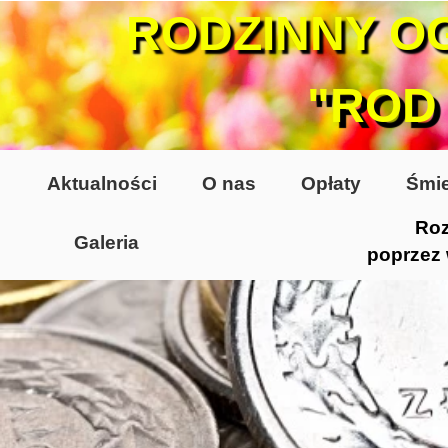
RODZINNY O
"ROD
Aktualności
O nas
Opłaty
Śmie
Roz
Galeria
poprzez
Lata 70-te, lata 80-te
Altany lata 70-te, 80-te
Dzień Działkowca 2005
Dzień Działkowca 2006