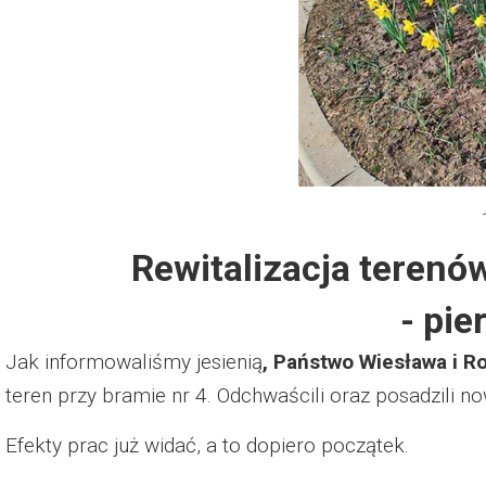
Dzień Działkowca 2012
Protest w Warszawie 2013
Protest w Bydgoszczy 2013
Dzień Działkowca 2013
Rewitalizacja terenó
Dzień Działkowca 2014
- pie
Dzień Działkowca 2015
Jak informowaliśmy jesienią
, Państwo Wiesława i R
Dzień Działkowca 2019
teren przy bramie nr 4. Odchwaścili oraz posadzili now
Dzień Działkowca 2022
Efekty prac już widać, a to dopiero początek.