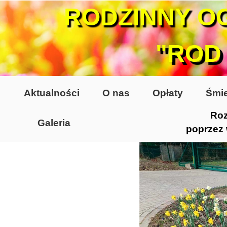
RODZINNY O
"ROD
Aktualności
O nas
Opłaty
Śmie
Roz
Galeria
poprzez
Lata 70-te, lata 80-te
Altany lata 70-te, 80-te
Dzień Działkowca 2005
Dzień Działkowca 2006