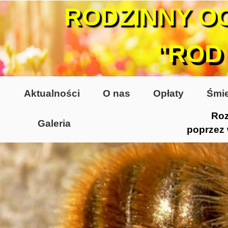
RODZINNY O
"ROD
Aktualności
O nas
Opłaty
Śmie
Roz
Galeria
poprzez
Lata 70-te, lata 80-te
Altany lata 70-te, 80-te
Dzień Działkowca 2005
Dzień Działkowca 2006