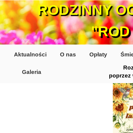
RODZINNY O
"ROD
Aktualności
O nas
Opłaty
Śmie
Roz
Galeria
poprzez
Lata 70-te, lata 80-te
Altany lata 70-te, 80-te
Dzień Działkowca 2005
Dzień Działkowca 2006