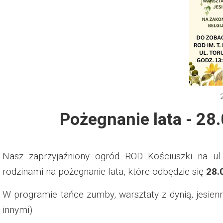
Dzień Działkowca 2012
Protest w Warszawie 2013
Protest w Bydgoszczy 2013
Dzień Działkowca 2013
Pożegnanie lata - 28
Dzień Działkowca 2014
Dzień Działkowca 2015
Nasz zaprzyjaźniony ogród ROD Kościuszki na u
rodzinami na pożegnanie lata, które odbędzie się
28.
Dzień Działkowca 2019
W programie tańce zumby, warsztaty z dynią, jesie
Dzień Działkowca 2022
innymi).