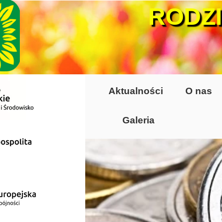
RODZ
Aktualności
O nas
Galeria
Lata 70-te, lata 8
Altany lata 70-te, 
Dzień Działkowca
Dzień Działkowca