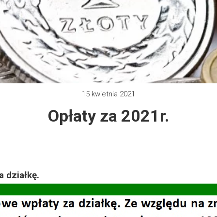
 2012
e 2013
zy 2013
15 kwietnia 2021
 2013
Opłaty za 2021r.
 2014
 2015
 2019
 działkę.
 2022