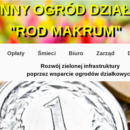
INNY OGRÓD DZIA
"ROD MAKRUM"
Opłaty
Śmieci
Biuro
Zarząd
Rozwój zielonej infrastruktury
poprzez wsparcie ogrodów działkowy
0-te
80-te
 2005
 2006