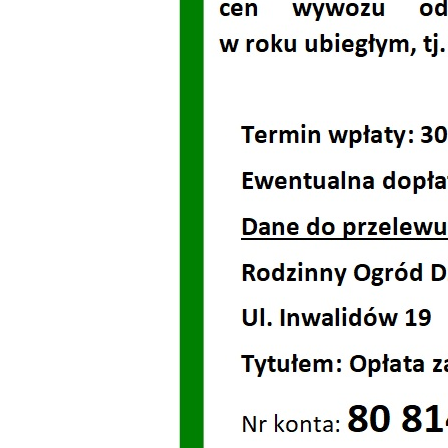
Dzień Działkowca
Dzień Działkowca
Dzień Działkowca