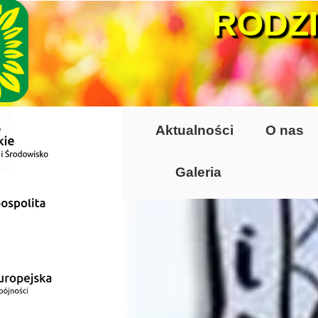
RODZ
Aktualności
O nas
Galeria
Lata 70-te, lata 8
Altany lata 70-te, 
Dzień Działkowca
Dzień Działkowca