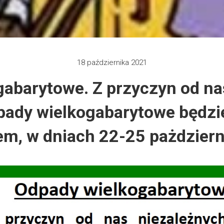
 2012
e 2013
18 października 2021
zy 2013
abarytowe. Z przyczyn od na
 2013
pady wielkogabarytowe będzi
 2014
m, w dniach 22-25 pażdziern
 2015
 2019
 2022