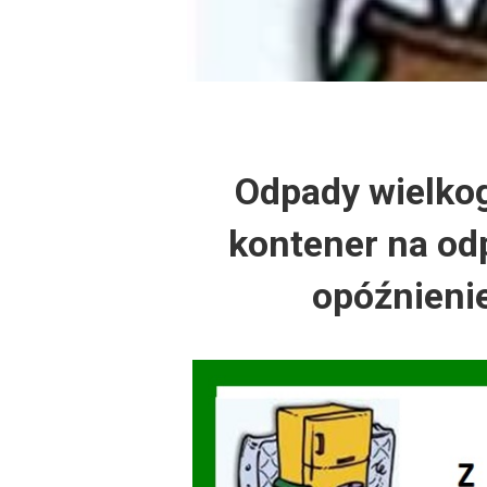
Dzień Działkowca
Protest w Warszawi
Protest w Bydgoszc
Odpady wielkog
Dzień Działkowca
kontener na od
Dzień Działkowca
opóźnienie
Dzień Działkowca
Dzień Działkowca
Dzień Działkowca