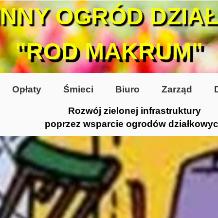
INNY OGRÓD DZIA
"ROD MAKRUM"
Opłaty
Śmieci
Biuro
Zarząd
Rozwój zielonej infrastruktury
poprzez wsparcie ogrodów działkowy
0-te
80-te
 2005
 2006