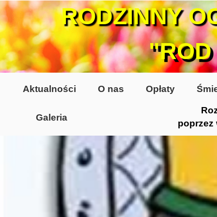
RODZINNY O
"ROD
Aktualności
O nas
Opłaty
Śmie
Roz
Galeria
poprzez
Lata 70-te, lata 80-te
Altany lata 70-te, 80-te
Dzień Działkowca 2005
Dzień Działkowca 2006