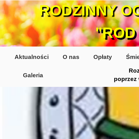
RODZINNY O
"ROD
Aktualności
O nas
Opłaty
Śmie
Roz
Galeria
poprzez
Lata 70-te, lata 80-te
Altany lata 70-te, 80-te
Dzień Działkowca 2005
Dzień Działkowca 2006