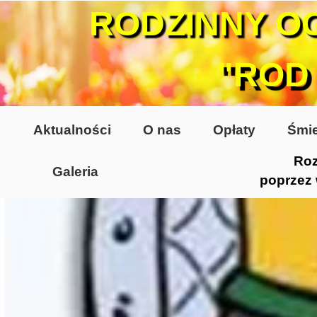
RODZINNY O
"ROD
Aktualności
O nas
Opłaty
Śmie
Roz
Galeria
poprzez
Lata 70-te, lata 80-te
Altany lata 70-te, 80-te
Dzień Działkowca 2005
Dzień Działkowca 2006