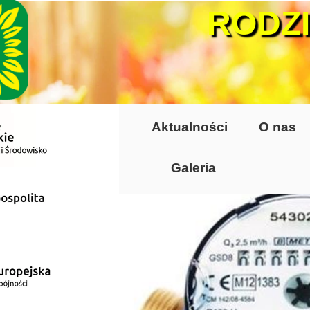
RODZ
Aktualności
O nas
Galeria
Lata 70-te, lata 8
Altany lata 70-te, 
Dzień Działkowca
Dzień Działkowca