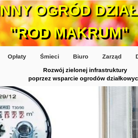
INNY OGRÓD DZIA
"ROD MAKRUM"
Opłaty
Śmieci
Biuro
Zarząd
Rozwój zielonej infrastruktury
poprzez wsparcie ogrodów działkowy
0-te
80-te
 2005
 2006