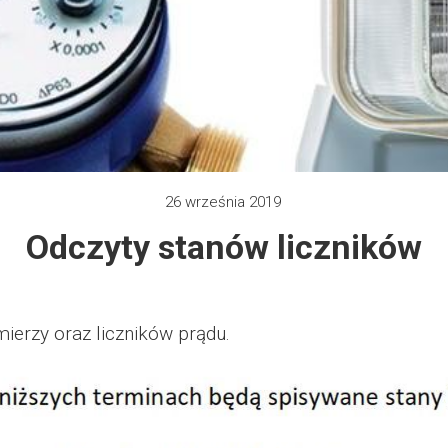
 2012
e 2013
zy 2013
 2013
26 września 2019
Odczyty stanów liczników
 2014
 2015
ierzy oraz liczników prądu.
 2019
 2022