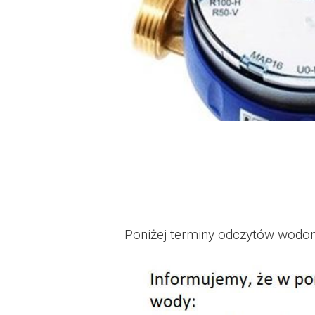
Dzień Działkowca
Protest w Warszawi
Protest w Bydgoszc
Dzień Działkowca
Dzień Działkowca
Dzień Działkowca
Poniżej terminy odczytów wodom
Dzień Działkowca
Dzień Działkowca