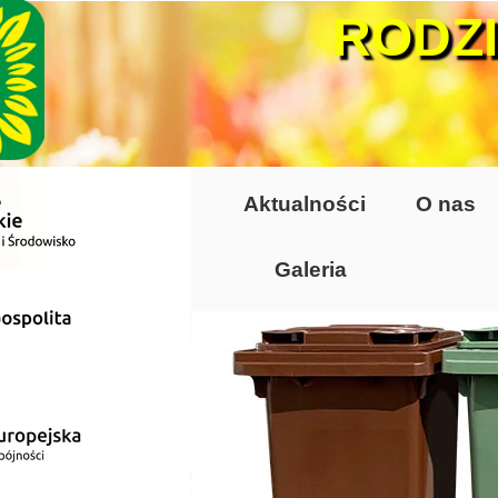
RODZ
Aktualności
O nas
Galeria
Lata 70-te, lata 8
Altany lata 70-te, 
Dzień Działkowca
Dzień Działkowca