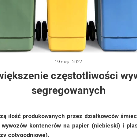
 2012
e 2013
zy 2013
 2013
19 maja 2022
większenie częstotliwości w
 2014
segregowanych
 2015
 2019
 ilość produkowanych przez działkowców śmieci i
 2022
wywozów kontenerów na papier (niebieski) i plast
ozy cotygodniowe).