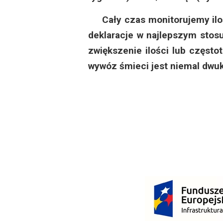
Dzień Działkowca
Cały czas monitorujemy iloś
Dzień Działkowca
deklaracje w najlepszym stos
zwiększenie ilości lub często
Dzień Działkowca
wywóz śmieci jest niemal dwuk