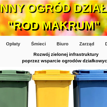
INNY OGRÓD DZIA
"ROD MAKRUM"
Opłaty
Śmieci
Biuro
Zarząd
Rozwój zielonej infrastruktury
poprzez wsparcie ogrodów działkowy
0-te
80-te
 2005
 2006