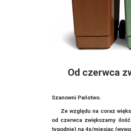
Dzień Działkowca
Protest w Warszawi
Protest w Bydgoszc
Dzień Działkowca
Od czerwca z
Dzień Działkowca
Dzień Działkowca
Szanowni Państwo.
Dzień Działkowca
Ze względu na coraz większą
Dzień Działkowca
od czerwca zwiększamy ilość 
tygodnie) na 4x/miesiąc (wyw