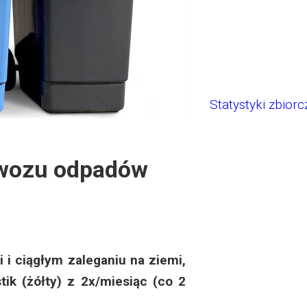
Statystyki zbiorc
ywozu odpadów
 ciągłym zaleganiu na ziemi,
ik (żółty) z 2x/miesiąc (co 2