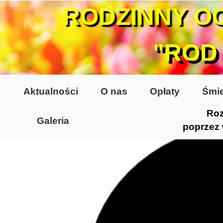
RODZINNY O
"ROD
Aktualności
O nas
Opłaty
Śmie
Roz
Galeria
poprzez
Lata 70-te, lata 80-te
Altany lata 70-te, 80-te
Dzień Działkowca 2005
Dzień Działkowca 2006