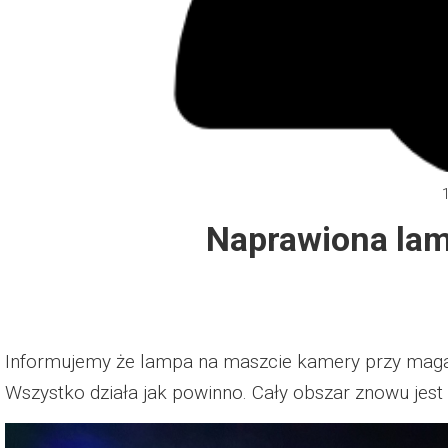
Dzień Działkowca 2012
Protest w Warszawie 2013
Protest w Bydgoszczy 2013
Dzień Działkowca 2013
Naprawiona la
Dzień Działkowca 2014
Dzień Działkowca 2015
Dzień Działkowca 2019
Informujemy że lampa na maszcie kamery przy magaz
Wszystko działa jak powinno. Cały obszar znowu jest 
Dzień Działkowca 2022