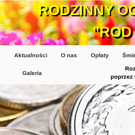
RODZINNY O
"ROD
Aktualności
O nas
Opłaty
Śmie
Roz
Galeria
poprzez
Lata 70-te, lata 80-te
Altany lata 70-te, 80-te
Dzień Działkowca 2005
Dzień Działkowca 2006