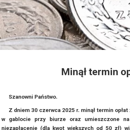
Dzień Działkowca 2012
Protest w Warszawie 2013
Protest w Bydgoszczy 2013
Dzień Działkowca 2013
Minął termin op
Dzień Działkowca 2014
Dzień Działkowca 2015
Szanowni Państwo.
Dzień Działkowca 2019
Z dniem 30 czerwca 2025 r. minął termin opłat z
Dzień Działkowca 2022
w gablocie przy biurze oraz umieszczone na
niezapłacenie (dla kwot większych od 50 zł) w