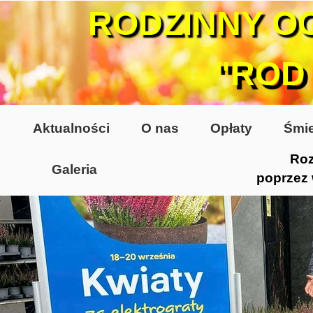
RODZINNY O
"ROD
Aktualności
O nas
Opłaty
Śmie
Roz
Galeria
poprzez
Lata 70-te, lata 80-te
Altany lata 70-te, 80-te
Dzień Działkowca 2005
Dzień Działkowca 2006