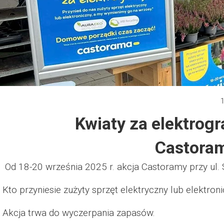
Dzień Działkowca 2012
Protest w Warszawie 2013
Protest w Bydgoszczy 2013
Dzień Działkowca 2013
Kwiaty za elektrogr
Dzień Działkowca 2014
Castoram
Dzień Działkowca 2015
Od 18-20 września 2025 r. akcja Castoramy przy ul. S
Dzień Działkowca 2019
Kto przyniesie zużyty sprzęt elektryczny lub elektro
Dzień Działkowca 2022
Akcja trwa do wyczerpania zapasów.