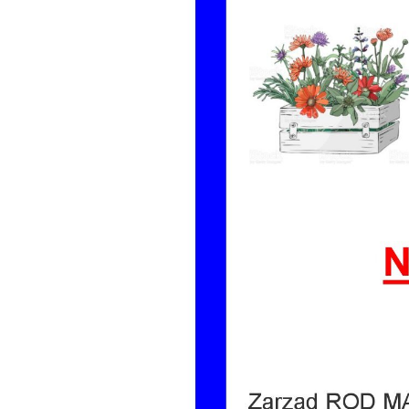
Dzień Działkowca
Dzień Działkowca
Dzień Działkowca