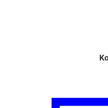
Dzień Działkowca
Protest w Warszawi
Protest w Bydgoszc
Dzień Działkowca
Ko
Dzień Działkowca
Dzień Działkowca
Dzień Działkowca
Dzień Działkowca