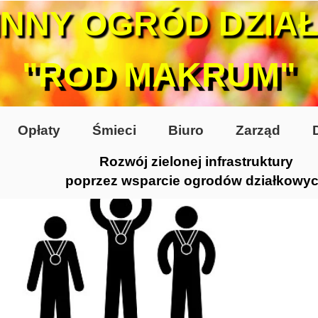
INNY OGRÓD DZIA
"ROD MAKRUM"
Opłaty
Śmieci
Biuro
Zarząd
Rozwój zielonej infrastruktury
poprzez wsparcie ogrodów działkowy
0-te
80-te
 2005
 2006