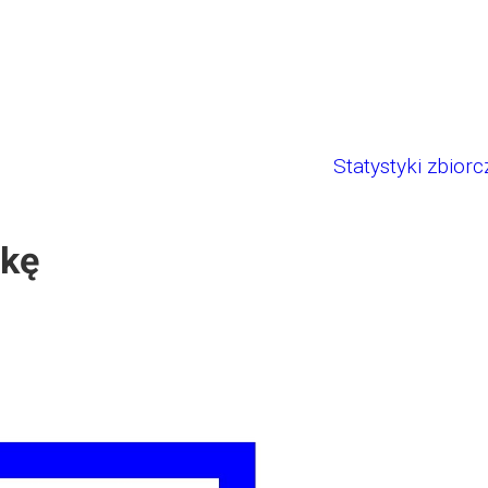
Statystyki zbiorc
łkę