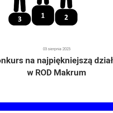
 2012
e 2013
zy 2013
03 sierpnia 2023
 2013
nkurs na najpiękniejszą dzia
 2014
w ROD Makrum
 2015
 2019
 2022