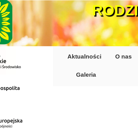
RODZ
Aktualności
O nas
Galeria
Lata 70-te, lata 8
Altany lata 70-te, 
Dzień Działkowca
Dzień Działkowca