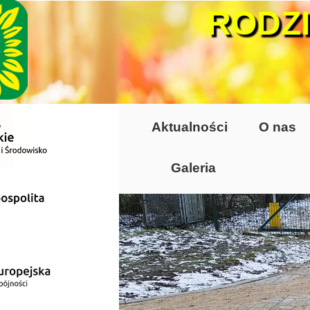
RODZ
Aktualności
O nas
Galeria
Lata 70-te, lata 8
Altany lata 70-te, 
Dzień Działkowca
Dzień Działkowca