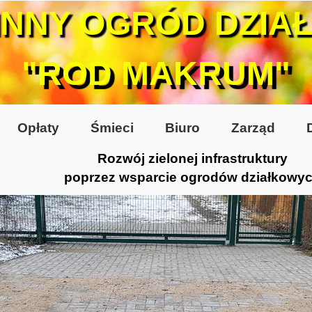
INNY OGRÓD DZIA
"ROD MAKRUM"
Opłaty
Śmieci
Biuro
Zarząd
Rozwój zielonej infrastruktury
poprzez wsparcie ogrodów działkowy
0-te
80-te
 2005
 2006