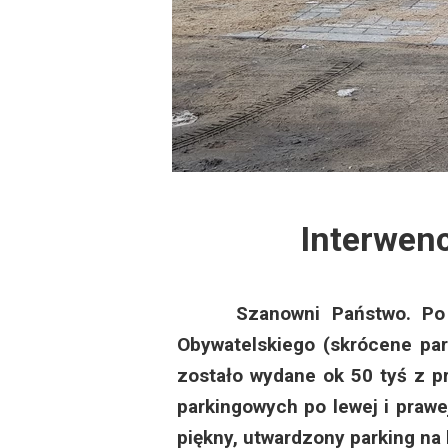
Dzień Działkowca
Protest w Warszawi
Protest w Bydgoszc
Dzień Działkowca
Interwenc
Dzień Działkowca
Dzień Działkowca
Szanowni Państwo. Po nas
Obywatelskiego (skrócene par
Dzień Działkowca
zostało wydane ok 50 tyś z pr
parkingowych po lewej i prawe
Dzień Działkowca
piękny, utwardzony parking na