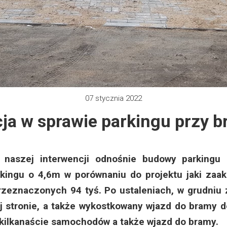
 2012
e 2013
zy 2013
07 stycznia 2022
 2013
ja w sprawie parkingu przy b
 2014
 2015
zej interwencji odnośnie budowy parkingu p
kingu o 4,6m w porównaniu do projektu jaki zaak
 2019
zeznaczonych 94 tyś. Po ustaleniach, w grudniu 
j stronie, a także wykostkowany wjazd do bramy do
 2022
 kilkanaście samochodów a także wjazd do bramy.