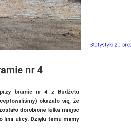
Statystyki zbiorc
ramie nr 4
rzy bramie nr 4 z Budżetu
ceptowaliśmy) okazało się, że
zostało dorobione kilka miejsc
 linii ulicy. Dzięki temu mamy