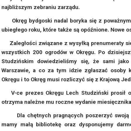
Dzień Działkowca 2023
najbliższym zebraniu zarządu.
Dzień Działkowca 2024
Okręg bydgoski nadal boryka się z poważnymi 
ubiegłego roku, które także są opóźnione. Nowe o
Dzień Działkowca 2025
Zaległości związane z wysyłką prenumeraty sięg
wszystkich 200 ogrodów w Okręgu. Po dzisiej
Studzińskim dowiedzieliśmy się, że sami j
Warszawie, a co za tym idzie zgłaszać osoby 
Okręgu i to Okręg musi rozliczyć się z Krajową J
V-ce prezes Okręgu Lech Studziński prosił o c
otrzyma należne mu roczne wydanie miesięcznika,
Dla chętnych pragnących poszerzyć swoją wi
mamy małą bibliotekę oraz dysponujemy darm