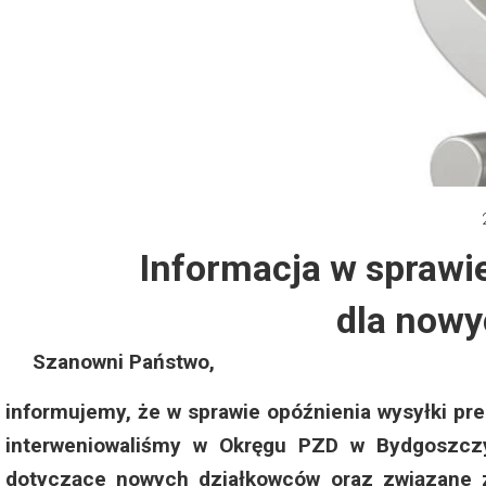
Dzień Działkowca 2012
Protest w Warszawie 2013
Protest w Bydgoszczy 2013
Dzień Działkowca 2013
Informacja w sprawi
Dzień Działkowca 2014
dla now
Dzień Działkowca 2015
Szanowni Państwo,
Dzień Działkowca 2019
informujemy, że w sprawie opóźnienia wysyłki pr
Dzień Działkowca 2022
interweniowaliśmy w Okręgu PZD w Bydgoszczy
dotyczące nowych działkowców oraz związane z