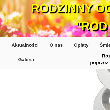
RODZINNY O
"ROD
Aktualności
O nas
Opłaty
Śmie
Roz
Galeria
poprzez
Lata 70-te, lata 80-te
Altany lata 70-te, 80-te
Dzień Działkowca 2005
Dzień Działkowca 2006