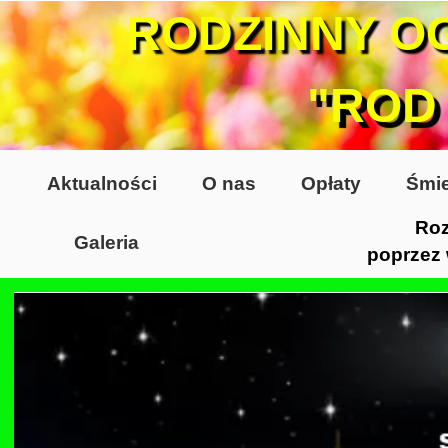
RODZINNY O
"ROD
Aktualności
O nas
Opłaty
Śmie
Roz
Galeria
poprzez
Lata 70-te, lata 80-te
Altany lata 70-te, 80-te
Dzień Działkowca 2005
Dzień Działkowca 2006