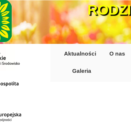
RODZ
Aktualności
O nas
Galeria
Lata 70-te, lata 8
Altany lata 70-te, 
Dzień Działkowca
Dzień Działkowca