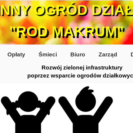
INNY OGRÓD DZIA
"ROD MAKRUM"
Opłaty
Śmieci
Biuro
Zarząd
Rozwój zielonej infrastruktury
poprzez wsparcie ogrodów działkowy
0-te
80-te
 2005
 2006