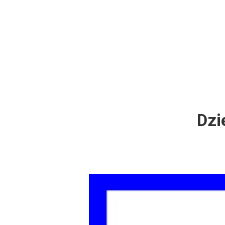
Dzień Działkowca
Protest w Warszawi
Protest w Bydgoszc
Dzień Działkowca
Dzi
Dzień Działkowca
Dzień Działkowca
Dzień Działkowca
Dzień Działkowca