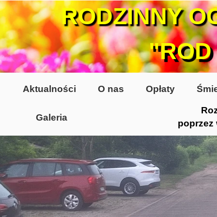
RODZINNY O
"ROD
Aktualności
O nas
Opłaty
Śmie
Roz
Galeria
poprzez
Lata 70-te, lata 80-te
Altany lata 70-te, 80-te
Dzień Działkowca 2005
Dzień Działkowca 2006