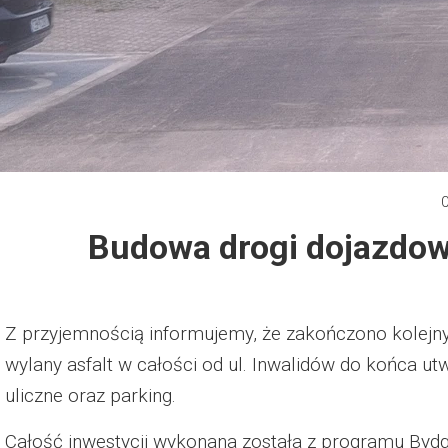
Dzień Działkowca 2012
Protest w Warszawie 2013
Protest w Bydgoszczy 2013
Dzień Działkowca 2013
Budowa drogi dojazdow
Dzień Działkowca 2014
Dzień Działkowca 2015
Z przyjemnością informujemy, że zakończono kolejn
Dzień Działkowca 2019
wylany asfalt w całości od ul. Inwalidów do końca 
uliczne oraz parking.
Dzień Działkowca 2022
Całość inwestycji wykonana została z programu Byd