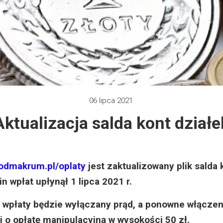
 2012
e 2013
zy 2013
 2013
06 lipca 2021
Aktualizacja salda kont działe
 2014
 2015
rodmakrum.pl/oplaty
jest zaktualizowany plik salda 
 2019
 wpłat upłynął 1 lipca 2021 r.
 2022
łaty będzie wyłączany prąd, a ponowne włączeni
 o opłatę manipulacyjną w wysokości 50 zł.