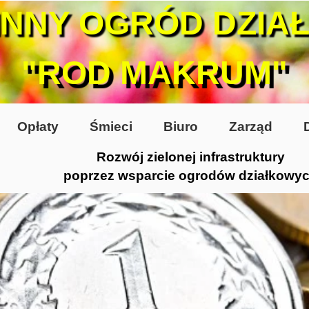
INNY OGRÓD DZIA
"ROD MAKRUM"
Opłaty
Śmieci
Biuro
Zarząd
Rozwój zielonej infrastruktury
poprzez wsparcie ogrodów działkowy
0-te
80-te
 2005
 2006