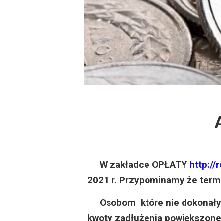
Dzień Działkowca
Protest w Warszawi
Protest w Bydgoszc
Dzień Działkowca
Dzień Działkowca
Dzień Działkowca
W zakładce OPŁATY
http://
Dzień Działkowca
2021 r. Przypominamy że termin
Dzień Działkowca
Osobom które nie dokonały wp
kwoty zadłużenia powiększonej