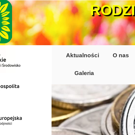
RODZ
Aktualności
O nas
Galeria
Lata 70-te, lata 8
Altany lata 70-te, 
Dzień Działkowca
Dzień Działkowca