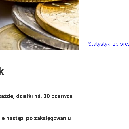
Statystyki zbiorc
k
każdej działki nd. 30 czerwca
e nastąpi po zaksięgowaniu