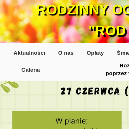
RODZINNY O
"ROD
Aktualności
O nas
Opłaty
Śmie
Roz
Galeria
poprzez
Lata 70-te, lata 80-te
Altany lata 70-te, 80-te
Dzień Działkowca 2005
Dzień Działkowca 2006