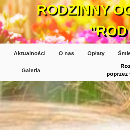
RODZINNY O
"ROD
Aktualności
O nas
Opłaty
Śmie
Roz
Galeria
poprzez
Lata 70-te, lata 80-te
Altany lata 70-te, 80-te
Dzień Działkowca 2005
Dzień Działkowca 2006