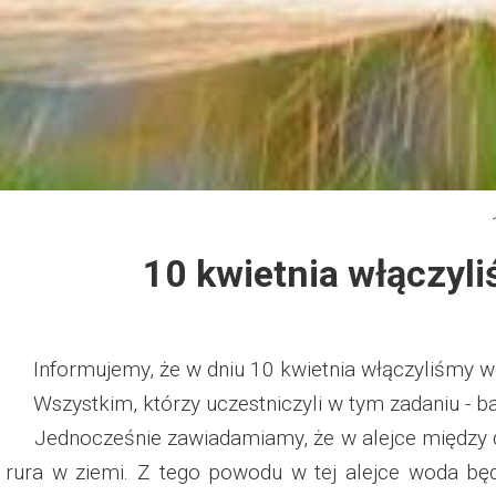
Dzień Działkowca 2012
Protest w Warszawie 2013
Protest w Bydgoszczy 2013
Dzień Działkowca 2013
10 kwietnia włączyl
Dzień Działkowca 2014
Dzień Działkowca 2015
Informujemy, że w dniu 10 kwietnia włączyliśmy wo
Dzień Działkowca 2019
Wszystkim, którzy uczestniczyli w tym zadaniu - 
Jednocześnie zawiadamiamy, że w alejce między dz
Dzień Działkowca 2022
rura w ziemi. Z tego powodu w tej alejce woda będ