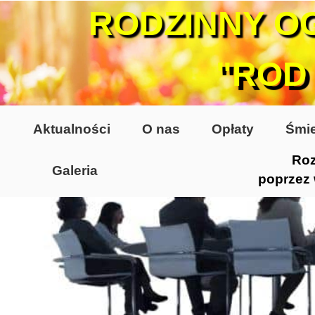
RODZINNY O
"ROD
Aktualności
O nas
Opłaty
Śmie
Roz
Galeria
poprzez
Lata 70-te, lata 80-te
Altany lata 70-te, 80-te
Dzień Działkowca 2005
Dzień Działkowca 2006