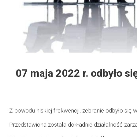
Dzień Działkowca 2012
Protest w Warszawie 2013
Protest w Bydgoszczy 2013
Dzień Działkowca 2013
07 maja 2022 r. odbyło s
Dzień Działkowca 2014
Dzień Działkowca 2015
Dzień Działkowca 2019
Z powodu niskiej frekwencji, zebranie odbyło się w 
Przedstawiona została dokładnie działalność zar
Dzień Działkowca 2022