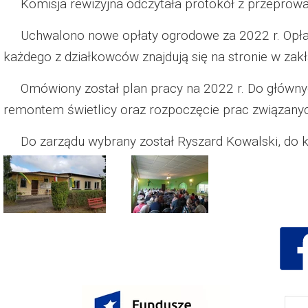
Komisja rewizyjna odczytała protokół z przeprowadz
Dzień Działkowca 2023
Uchwalono nowe opłaty ogrodowe za 2022 r. Opłaty
Dzień Działkowca 2024
każdego z działkowców znajdują się na stronie w zakł
Dzień Działkowca 2025
Omówiony został plan pracy na 2022 r. Do głównyc
remontem świetlicy oraz rozpoczęcie prac związanych
Do zarządu wybrany został Ryszard Kowalski, do kom